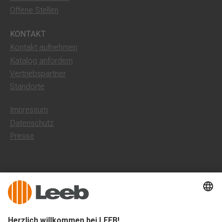
Offene Stellen
KONTAKT
Kontakt aufnehmen
Katalog anfordern
Vertriebspartner
Standorte
Impressum
Datenschutz
Presse
Leeb Balkone Deutschland
Dorfstraße 10, 85662 Hohenbrunn
0800 1801003