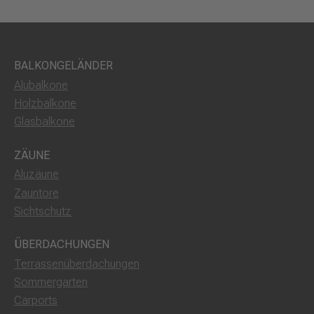
BALKONGELÄNDER
Alubalkone
Holzbalkone
Glasbalkone
ZÄUNE
Aluzäune
Zauntore
Sichtschutz
ÜBERDACHUNGEN
Terrassenüberdachungen
Sommergarten
Carports