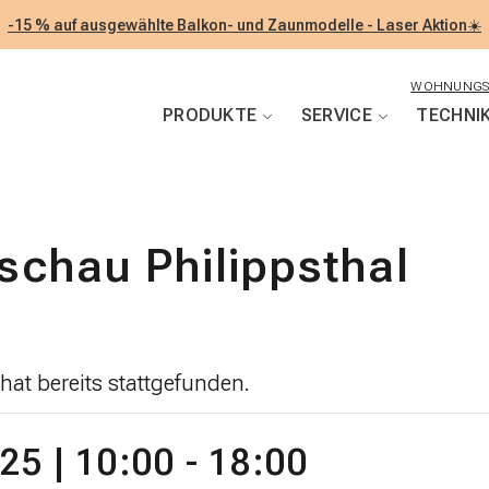
-15 % auf ausgewählte Balkon- und Zaunmodelle - Laser Aktion☀️
WOHNUNGS
PRODUKTE
SERVICE
TECHNI
chau Philippsthal
hat bereits stattgefunden.
025 | 10:00
-
18:00