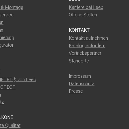
g & Montage
Karriere bei Leeb
service
Offene Stellen
en
an
KONTAKT
nierung
Kontakt aufnehmen
gurator
Katalog anfordern
Vertriebspartner
Standorte
K
Impressum
FORT® von Leeb
Datenschutz
ROTECT
Presse
m
tz
LKONE
rte Qualität