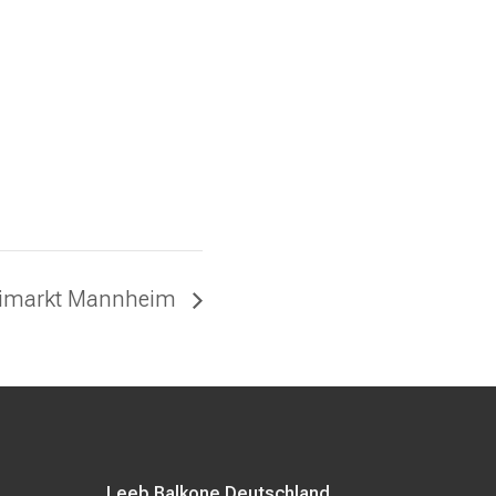
imarkt Mannheim
Leeb Balkone Deutschland