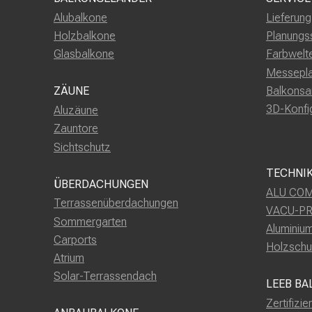
Alubalkone
Lieferun
Holzbalkone
Planungs
Glasbalkone
Farbwelt
Messepl
Balkonsa
ZÄUNE
3D-Konfi
Aluzäune
Zauntore
Sichtschutz
TECHNI
ÜBERDACHUNGEN
ALU COM
Terrassenüberdachungen
VACU-P
Sommergarten
Aluminiu
Carports
Holzschu
Atrium
Solar-Terrassendach
LEEB BA
Zertifizie