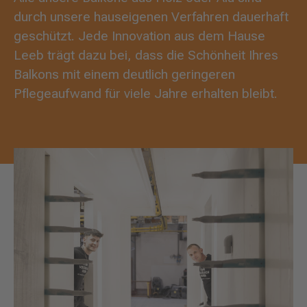
durch unsere hauseigenen Verfahren dauerhaft
geschützt. Jede Innovation aus dem Hause
Leeb trägt dazu bei, dass die Schönheit Ihres
Balkons mit einem deutlich geringeren
Pflegeaufwand für viele Jahre erhalten bleibt.