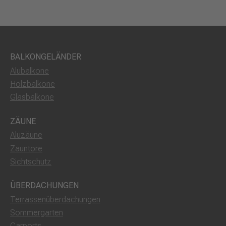
BALKONGELÄNDER
Alubalkone
Holzbalkone
Glasbalkone
ZÄUNE
Aluzäune
Zauntore
Sichtschutz
ÜBERDACHUNGEN
Terrassenüberdachungen
Sommergarten
Carports