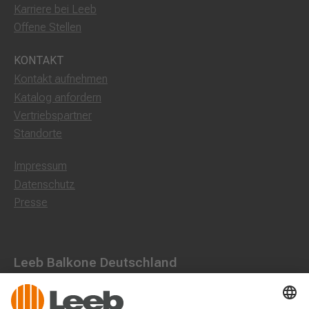
Karriere bei Leeb
Offene Stellen
KONTAKT
Kontakt aufnehmen
Katalog anfordern
Vertriebspartner
Standorte
Impressum
Datenschutz
Presse
Leeb Balkone Deutschland
Dorfstraße 10, 85662 Hohenbrunn