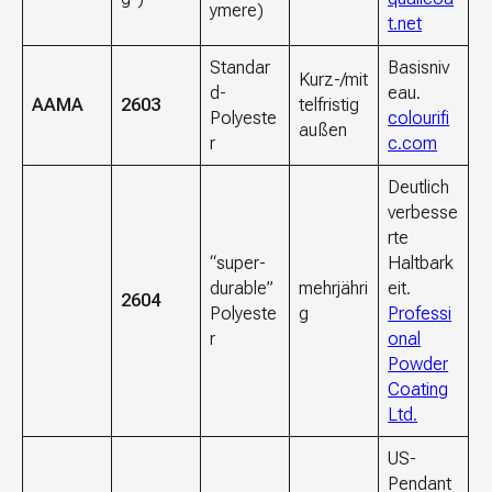
ymere)
t.net
Standar
Basisniv
Kurz-/mit
d-
eau.
AAMA
2603
telfristig
Polyeste
colourifi
außen
r
c.com
Deutlich
verbesse
rte
“super-
Haltbark
durable”
mehrjähri
eit.
2604
Polyeste
g
Professi
r
onal
Powder
Coating
Ltd.
US-
Pendant