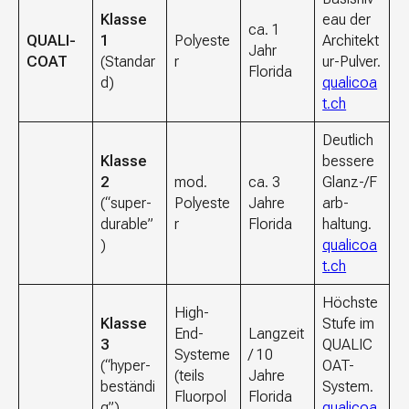
Klasse
eau der
ca. 1
QUALI-
1
Polyeste
Architekt
Jahr
COAT
(Standar
r
ur-Pulver.
Florida
d)
qualicoa
t.ch
Deutlich
Klasse
bessere
2
mod.
ca. 3
Glanz-/F
(“super-
Polyeste
Jahre
arb-
durable”
r
Florida
haltung.
)
qualicoa
t.ch
Höchste
High-
Klasse
Stufe im
End-
Langzeit
3
QUALIC
Systeme
/ 10
(“hyper-
OAT-
(teils
Jahre
beständi
System.
Fluorpol
Florida
g”)
qualicoa