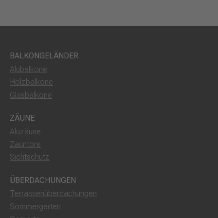
BALKONGELÄNDER
Alubalkone
Holzbalkone
Glasbalkone
ZÄUNE
Aluzäune
Zauntore
Sichtschutz
ÜBERDACHUNGEN
Terrassenüberdachungen
Sommergarten