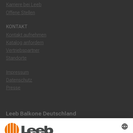
Karriere bei Leeb
Offene Stellen
KONTAKT
Kontakt aufnehmen
Katalog anfordern
Vertriebspartner
Standorte
Impressum
Datenschutz
Presse
Leeb Balkone Deutschland
Dorfstraße 10, 85662 Hohenbrunn