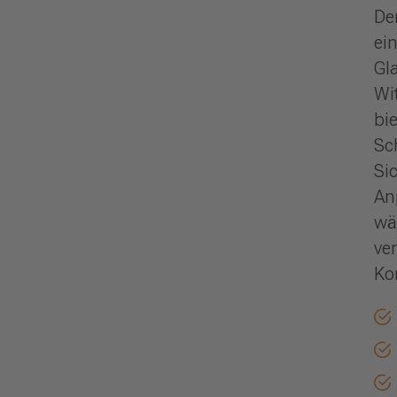
De
ei
Gl
Wi
bie
Sc
Si
An
wä
ve
Ko