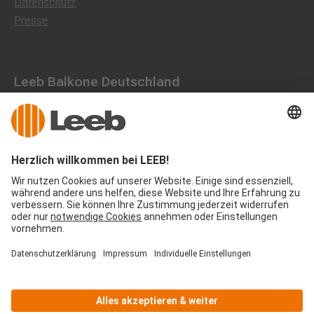
Datenschutz
Presse
Leeb Balkone Deutschland
Dorfstraße 10, 85662 Hohenbrunn
0800 1801003
office@leeb-balkone.com