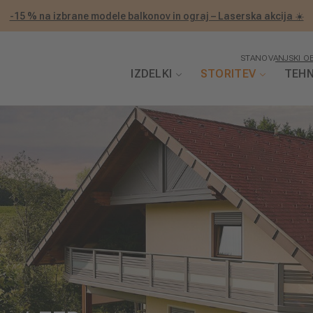
-15 % na izbrane modele balkonov in ograj – Laserska akcija ☀️
STANOVANJSKI OB
IZDELKI
STORITEV
TEHN