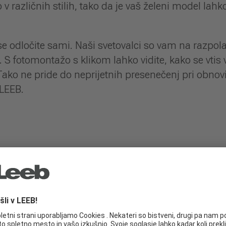
v različnih stilih, tako da je vaš želeni model la
se odločite sami. Naši svetovalci so vam na razpol
 S fotomontažo s klikom lahko vidite, kako se vtis
o ne pride do neprijetnih presenečenj pri obnovi
 LEEB.
hišo