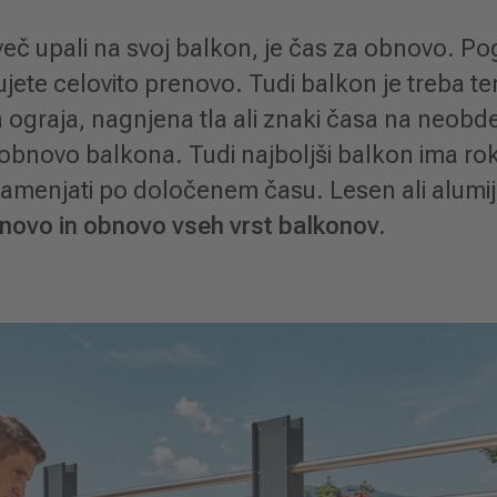
več upali na svoj balkon, je čas za obnovo. Po
ujete celovito prenovo. Tudi balkon je treba te
a ograja, nagnjena tla ali znaki časa na neob
i obnovo balkona. Tudi najboljši balkon ima ro
zamenjati po določenem času. Lesen ali alumi
novo in obnovo vseh vrst balkonov.