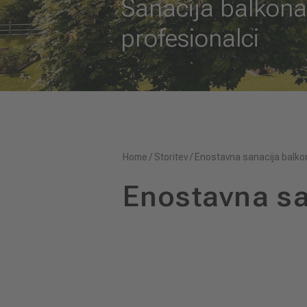
Sanacija balkona
profesionalci
Home
/
Storitev
/
Enostavna sanacija balko
Enostavna sa