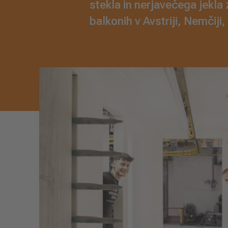
stekla in nerjavečega jekla
balkonih v Avstriji, Nemčiji, I