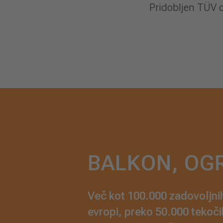
Pridobljen TÜV ce
BALKON, OG
Več kot 100.000 zadovoljni
evropi, preko 50.000 tekoči