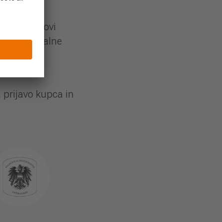
n model, novi
i tradicionalne
i balkona z
a prijavo kupca in