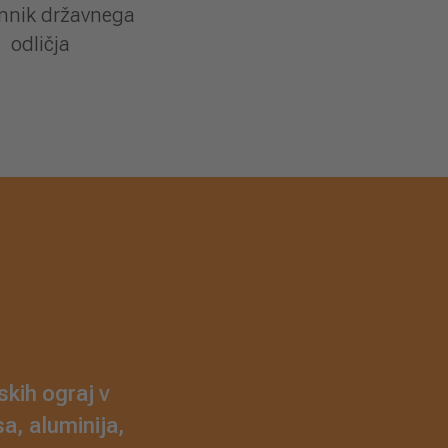
mnik državnega
odličja
kih ograj v
a, aluminija,