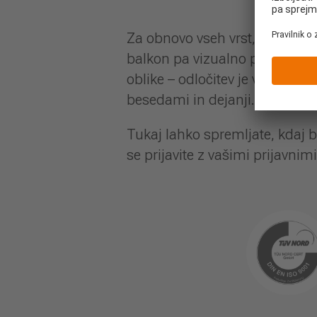
Za obnovo vseh vrst, LEEB ponu
balkon pa vizualno polepša hiš
oblike – odločitev je vaša. Sv
besedami in dejanji.
Tukaj lahko spremljate, kdaj b
se prijavite z vašimi prijavnim