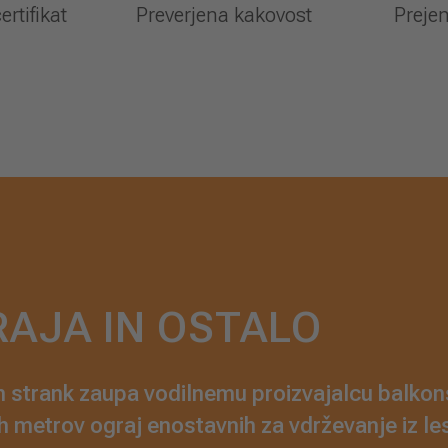
rtifikat
Preverjena kakovost
Preje
RAJA IN OSTALO
h strank zaupa vodilnemu proizvajalcu balkons
h metrov ograj enostavnih za vdrževanje iz les