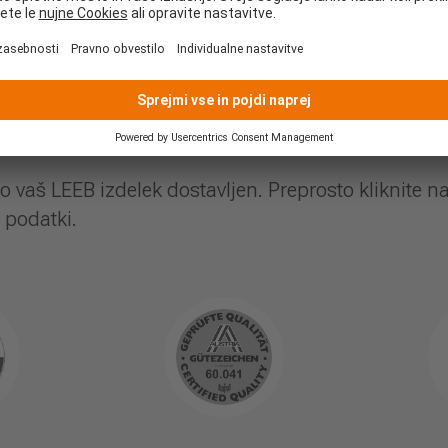
ja pravo rešitev. Za vsak tip hiše obstaja primere
no fasado. Ali bo iz aluminija ali lesa, moderne al
etovalec vam bo z veseljem na razpolago pri prenov
o vaš LEEB izdelek dostavljen. Preprosto kliknite n
i podatki.