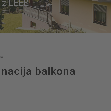
 z LEEB
na
nacija balkona