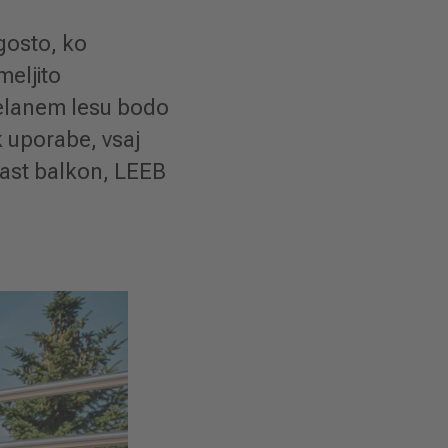
gosto, ko
meljito
delanem lesu bodo
k uporabe, vsaj
jast balkon, LEEB