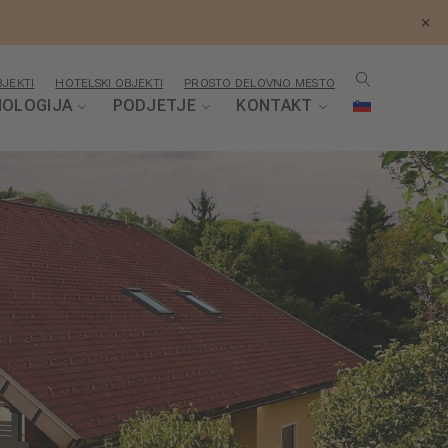
×
JEKTI
HOTELSKI OBJEKTI
PROSTO DELOVNO MESTO
OLOGIJA
PODJETJE
KONTAKT