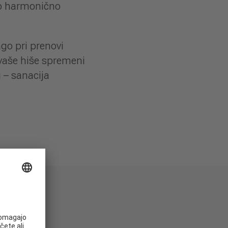
hko harmonično
ago pri prenovi
 vaše hiše spremeni
 – sanacija