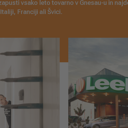
 zapusti vsako leto tovarno v Gnesau-u in naj
taliji, Franciji ali Švici.