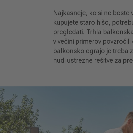
Najkasneje, ko si ne boste 
kupujete staro hišo, potreb
pregledati. Trhla balkonsk
v večini primerov povzročil
balkonsko ograjo je treba 
nudi ustrezne rešitve za
pre