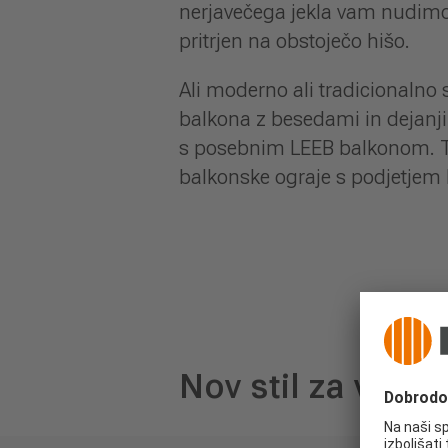
nerjavečega jekla vam nudimo 
pritrjen na obstoječo hišo.
Ali moderno ali tradicionalno 
balkona z besedami in dejanji.
s posebnim LEEB balkonom. Tak
balkonske ograje s podjetjem
Nov stil za vašo 