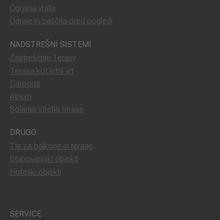
Ograjna vrata
Ograje in zaščita pred pogledi
NADSTREŠNI SISTEMI
Zastrešenie Terasy
Terasa kot letni vrt
Carports
Atrium
Solarna streha terase
DRUGO
Tla za balkone in terase
Stanovanjski objekti
Hoteski objekti
SERVICE