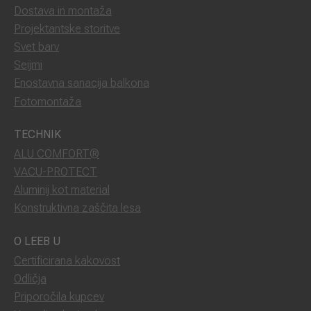
Dostava in montaža
Projektantske storitve
Svet barv
Seijmi
Enostavna sanacija balkona
Fotomontaža
TECHNIK
ALU COMFORT®
VACU-PROTECT
Aluminij kot material
Konstruktivna zaščita lesa
O LEEB U
Certificirana kakovost
Odličja
Priporočila kupcev