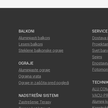
BALKONI
SERVICE
Aluminijasti balkoni
Dostava 
Leseni balkoni
Projektan
Steklene balkonske ograje
Svet barv
Seijmi
Enostavn
OGRAJE
Fotomon
Aluminijaste ograje
Ograjna vrata
TECHNI
Ograje in zaščita pred pogledi
ALU CO
VACU-P
NADSTREŠNI SISTEMI
Aluminij k
Zastrešenie Terasy
Konstrukt