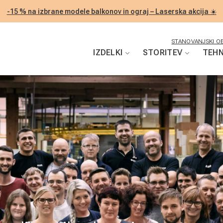
-15 % na izbrane modele balkonov in ograj – Laserska akcija ☀️
STANOVANJSKI OB
IZDELKI
STORITEV
TEHN