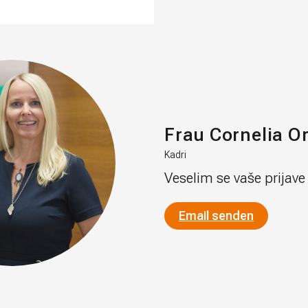
Frau Cornelia O
Kadri
Veselim se vaše prijav
Email senden