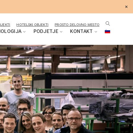
×
JEKTI
HOTELSKI OBJEKTI
PROSTO DELOVNO MESTO
OLOGIJA
PODJETJE
KONTAKT