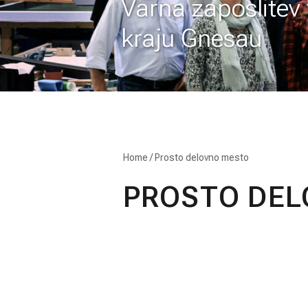
Varna zaposlitev 
kraju Gnesau
Home
/
Prosto delovno mesto
PROSTO DE