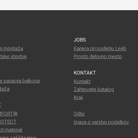
JOBS
in montaža
Kariera pri podjetju Leeb
tske storitve
Prosto delovno mesto
KONTAKT
a sanacija balkona
Kontakt
taža
Zahtevajte katalog
Kraji
K
MFORT®
Odtis
ROTECT
Izjava o varstvu podatkov
ot material
ivna zaščita lesa