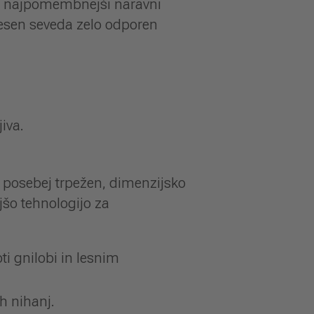
 so najpomembnejši naravni
acesen seveda zelo odporen
iva.
a posebej trpežen, dimenzijsko
jšo tehnologijo za
ti gnilobi in lesnim
h nihanj.