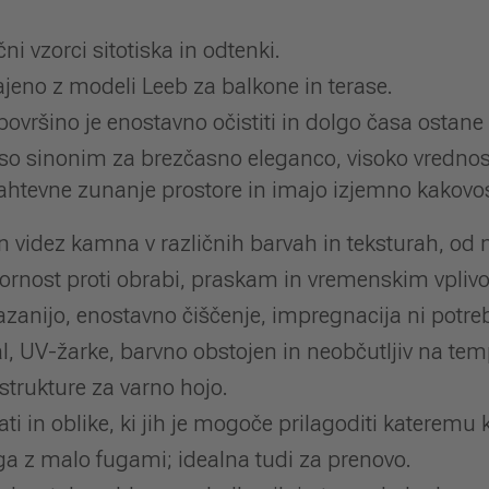
ni vzorci sitotiska in odtenki.
jeno z modeli Leeb za balkone in terase.
ovršino je enostavno očistiti in dolgo časa ostane 
so sinonim za brezčasno eleganco, visoko vrednos
ahtevne zunanje prostore in imajo izjemno kakovos
 videz kamna v različnih barvah in teksturah, od 
dpornost proti obrabi, praskam in vremenskim vpliv
anijo, enostavno čiščenje, impregnacija ni potre
 UV-žarke, barvno obstojen in neobčutljiv na tem
strukture za varno hojo.
ti in oblike, ki jih je mogoče prilagoditi kateremu 
ga z malo fugami; idealna tudi za prenovo.