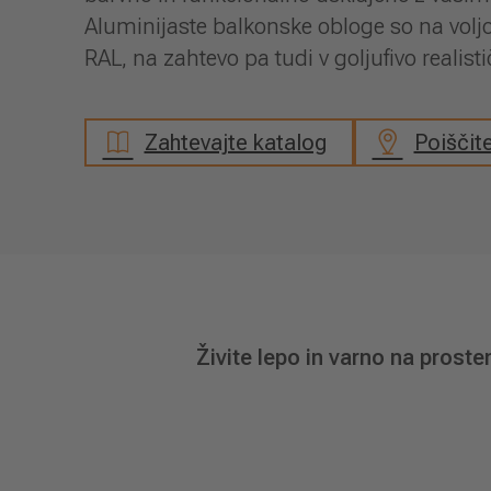
Aluminijaste balkonske obloge so na voljo
RAL, na zahtevo pa tudi v goljufivo realis
Zahtevajte katalog
Poiščit
Živite lepo in varno na proste