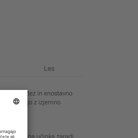
Les
 sodoben videz in enostavno
n navdušujejo z izjemno
in lotosovega učinka zaradi