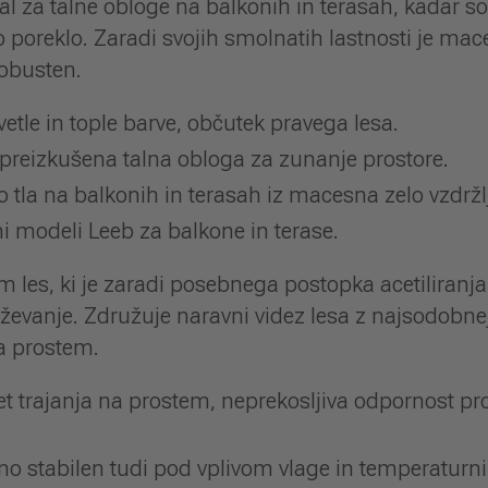
ial za talne obloge na balkonih in terasah, kadar
no poreklo. Zaradi svojih smolnatih lastnosti je m
robusten.
vetle in tople barve, občutek pravega lesa.
 preizkušena talna obloga za zunanje prostore.
o tla na balkonih in terasah iz macesna zelo vzdržlj
mi modeli Leeb za balkone in terase.
 les, ki je zaradi posebnega postopka acetiliranj
rževanje. Združuje naravni videz lesa z najsodobne
 prostem.
let trajanja na prostem, neprekosljiva odpornost pro
no stabilen tudi pod vplivom vlage in temperaturni