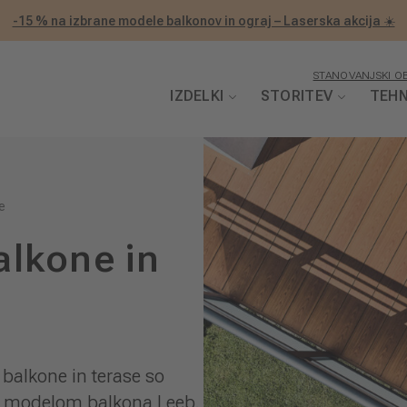
-15 % na izbrane modele balkonov in ograj – Laserska akcija ☀️
STANOVANJSKI OB
IZDELKI
STORITEV
TEHN
e
alkone in
balkone in terase so
im modelom balkona Leeb.