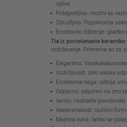
vplive.
Prilagodljivo: možni so različ
Združljivo: Popolnoma uskla
Enostavno čiščenje: gladko p
Tla iz porcelanaste keramike
vzdrževanje. Primerna so za z
Elegantno: Visokokakovosten
Vzdržljivost: zelo visoka o
Enostavna nega: odbija umaz
Odporno: odporen na zmrzal,
Varno: nedrseče površinske 
Vsestranskost: različni forma
Majhna ovira: lahko se pola