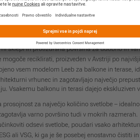
OMFORT®.
ot 200 barvah RAL in 13 dekorjih lesa – pravi videz 
n na UV žarke in barve, skoraj brez vzdrževanja.
ri na zahtevo, prilagodljivo za prenovo, novogradn
imi sklepi in protizdrsna površina za udobno in var
e mogoče reciklirati, proizveden v Avstriji po najviš
gojeno vsem modelom Leeb za balkone in terase, id
hitekturni vrhunec in zagotavljajo največjo prepust
ju. Vsakemu balkonu in terasi dajejo ekskluziven v
a prosojnost za največjo količino svetlobe – idealno
zagotavlja varno površino tudi v mokrih razmerah.
učinkoviti odsevi svetlobe, poudari vsako arhitektu
SG ali VSG, ki ga je še posebej enostavno čistiti 