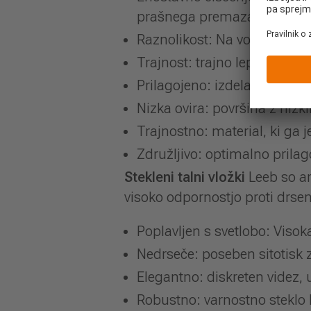
prašnega premaza ALU C
Raznolikost: Na voljo v več k
Trajnost: trajno lep, odpore
Prilagojeno: izdelano po me
Nizka ovira: površina z nizk
Trajnostno: material, ki ga j
Združljivo: optimalno prila
Stekleni talni vložki
Leeb so ar
visoko odpornostjo proti drsen
Poplavljen s svetlobo: Visok
Nedrseče: poseben sitotisk 
Elegantno: diskreten videz, 
Robustno: varnostno steklo E