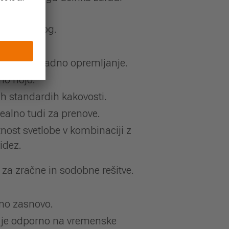
za vsak slog.
jo ali naknadno opremljanje.
no hojo.
jih standardih kakovosti.
ealno tudi za prenove.
nost svetlobe v kombinaciji z
idez.
 za zračne in sodobne rešitve.
rno zasnovo.
in je odporno na vremenske