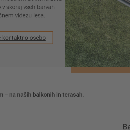
 v skoraj vseh barvah
tičnem videzu lesa.
e kontaktno osebo
m – na naših balkonih in terasah.
Ba