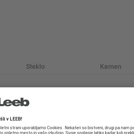
Steklo
Kamen
rasne obloge
Leeb odlikujejo največja vzdržljivost,
meri, fleksibilno se prilagajajo vsaki arhitekturi i
v.
st, odporna na vremenske vplive, ne rjavi.
rvanja, enostavno čiščenje zaradi gladke površine 