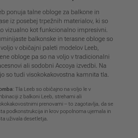
eb ponuja talne obloge za balkone in
ase iz posebej trpežnih materialov, ki so
ko vizualno kot funkcionalno impresivni.
uminijaste balkonske in terasne obloge so
 voljo v običajni paleti modelov Leeb,
sene obloge pa so na voljo v tradicionalni
cesnovi ali sodobni Accoya izvedbi. Na
ljo so tudi visokokakovostna kamnita tla.
omba
: Tla Leeb so običajno na voljo le v
binaciji z balkoni Leeb, strehami ali
okokakovostnimi prenovami – to zagotavlja, da se
ta podkonstrukcija in krov popolnoma ujemala in
ta uživala desetletja.