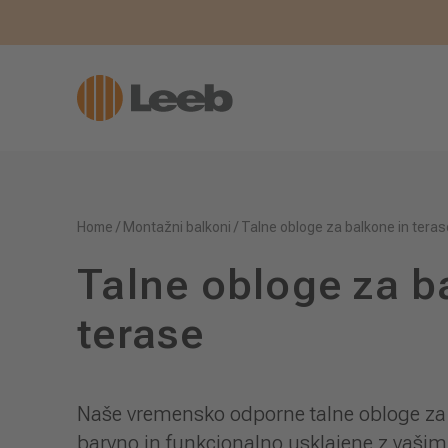
Home
/
Montažni balkoni
/
Talne obloge za balkone in teras
Talne obloge za b
terase
Naše vremensko odporne talne obloge za 
barvno in funkcionalno usklajene z vaš