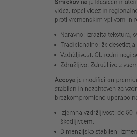
Smrekovina
je klasičen mater
videz, topel videz in regional
proti vremenskim vplivom in 
Naravno: izrazita tekstura, s
Tradicionalno: že desetletja
Vzdržljivost: Ob redni negi s
Združljivo: Združljivo z vse
Accoya
je modificiran premium
stabilen in nezahteven za vzd
brezkompromisno uporabo na
Izjemna vzdržljivost: do 50 
škodljivcem.
Dimenzijsko stabilen: Izmer