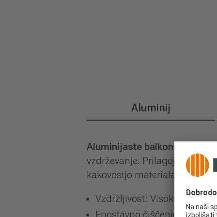
Aluminij
Aluminijaste balkonske in te
vzdrževanje. Prilagojene so po 
kakovostjo materiala in detajlo
Vzdržljivost: Visoka nosilno
Enostavno čiščenje: brez ba