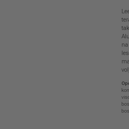
Le
ter
ta
Al
na
le
ma
vo
Op
kom
vis
bos
bos