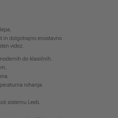
lepa.
t in dolgotrajno enostavno
ten videz.
modernih do klasičnih.
om.
bna.
peraturna nihanja.
koli sistemu Leeb.