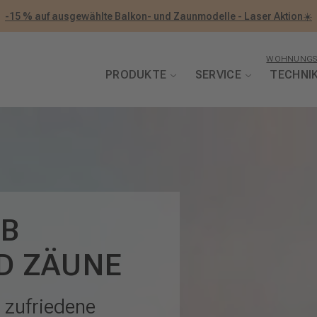
-15 % auf ausgewählte Balkon- und Zaunmodelle - Laser Aktion☀️
WOHNUNGS
PRODUKTE
SERVICE
TECHNI
EB
D ZÄUNE
 zufriedene