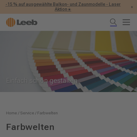
-15 % auf ausgewählte Balkon- und Zaunmodelle - Laser
×
Aktion☀️
Einfach schön gestalten
Home
/
Service
/
Farbwelten
Farbwelten