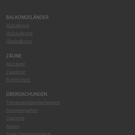
BALKONGELÄNDER
Alubalkone
Holzbalkone
Glasbalkone
ZÄUNE
Aluzäune
Zauntore
Sichtschutz
ÜBERDACHUNGEN
Terrassenüberdachungen
Sommergarten
Carports
Atrium
Solar-Terrassendach