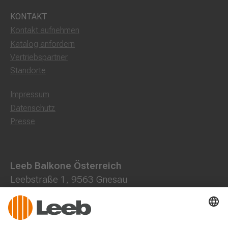
KONTAKT
Kontakt aufnehmen
Katalog anfordern
Vertriebspartner
Standorte
Impressum
Datenschutz
Presse
Leeb Balkone Österreich
Leebstraße 1, 9563 Gnesau
0800 202013
+43 4278 7000