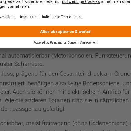
Flügel, wirkt wie ein repräsentatives Eingangstor.
los und oftmals mit identischen Zaunelementen in d
terfestes Aluminium mit ALU COMFORT®-Pulverbesc
t Premium-Glas.
nal automatisierbar (Motorkonsolen, Funksteuerung
ter Scharniere.
chluss, prägend für den Gesamteindruck am Grun
konstruiert, benötigen also keine Bodenschiene, 
Meter. Auch sie können mit elektrischem Antrieb fü
. Wie die anderen Torarten sind sie in sämtlichen
rden passgenau gefertigt.
chiebbar, meist freitragend (ohne Bodenschiene), g