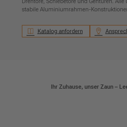
Drehtore, Schiebetore und Gehtüren. Alle 
stabile Aluminiumrahmen-Konstruktionen
Katalog anfordern
Ansprech
Ihr Zuhause, unser Zaun – Le