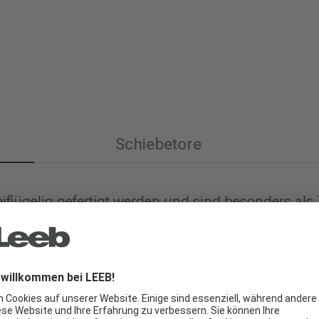
Schiebetore
flügelig gefertigt werden und sind besonders als Z
rieb erhältlich, inklusive Steuerung, Funkempfän
was den Komfort beim Öffnen und Schließen deutli
d können in allen Designs, Farben und Holzopti
oder zweiflügelig, stabiler Aluminium-Rahmen, h