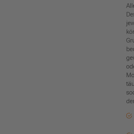
Al
De
je
kö
Gr
be
ge
od
Mo
tä
so
de