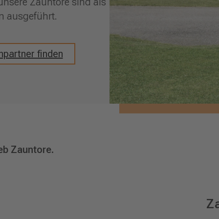
unsere Zauntore sind als
 ausgeführt.
partner finden
eb Zauntore.
Z