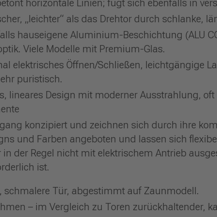
etont horizontale Linien; fügt sich ebenfalls in v
her, „leichter“ als das Drehtor durch schlanke, lä
enfalls hauseigene Aluminium-Beschichtung (ALU 
ptik. Viele Modelle mit Premium-Glas.
nal elektrisches Öffnen/Schließen, leichtgängige L
ehr puristisch.
s, lineares Design mit moderner Ausstrahlung, of
mente
gang konzipiert und zeichnen sich durch ihre kom
igns und Farben angeboten und lassen sich flexibe
 in der Regel nicht mit elektrischem Antrieb ausges
derlich ist.
e, schmalere Tür, abgestimmt auf Zaunmodell.
Rahmen – im Vergleich zu Toren zurückhaltender, ka