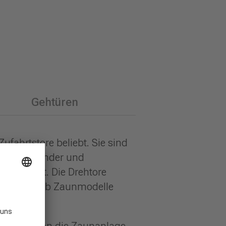
Gehtüren
ufahrtstore beliebt. Sie sind
ger, Handsender und
ch erhöht. Die Drehtore
ken der Leeb Zaunmodelle
armonisch an die Zaunanlage