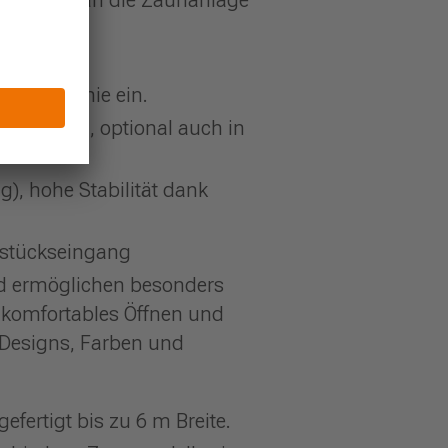
ie Zaunlinie ein.
hichtung, optional auch in
), hohe Stabilität dank
dstückseingang
und ermöglichen besonders
r komfortables Öffnen und
 Designs, Farben und
efertigt bis zu 6 m Breite.