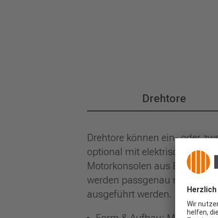
Drehtore
Drehtore können ein- oder zwei
optional mit elektrischem Ant
Motorkonsolen aus Edelstahl, 
werden passgenau montiert un
ausgeführt werden.
Form & Aufbau: Meist ein- 