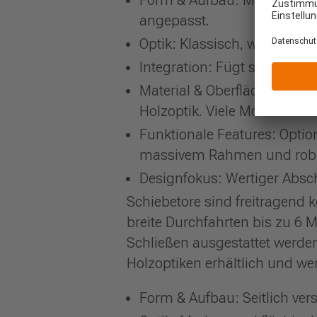
angepasst.
Optik: Klassisch, wuchtiger 
Integration: Fügt sich naht
Material & Oberfläche: Wet
Holzoptik. Viele Modelle mi
Funktionale Features: Optio
massivem Rahmen und robus
Designfokus: Wertiger Abs
Schiebetore sind freitragend 
breite Durchfahrten bis zu 6 
Schließen ausgestattet werden
Holzoptiken erhältlich und we
Form & Aufbau: Seitlich vers