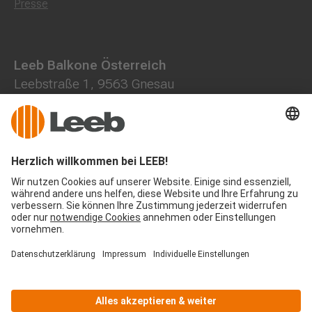
Presse
Leeb Balkone Österreich
Leebstraße 1, 9563 Gnesau
0800 202013
+43 4278 7000
office@leeb-balkone.com