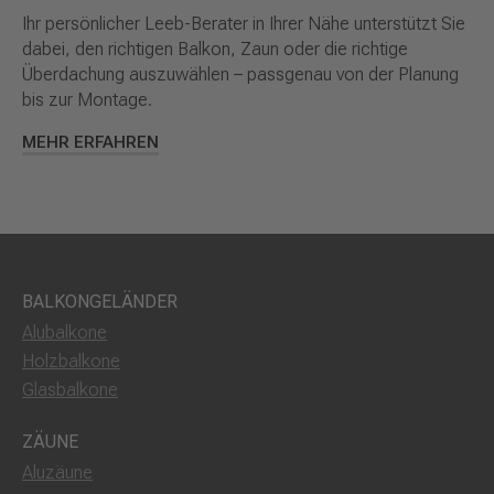
Ihr persönlicher Leeb-Berater in Ihrer Nähe unterstützt Sie
dabei, den richtigen Balkon, Zaun oder die richtige
Überdachung auszuwählen – passgenau von der Planung
bis zur Montage.
MEHR ERFAHREN
BALKONGELÄNDER
Alubalkone
Holzbalkone
Glasbalkone
ZÄUNE
Aluzäune