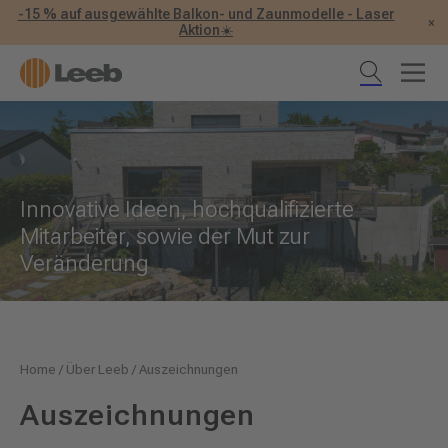
-15 % auf ausgewählte Balkon- und Zaunmodelle - Laser
×
Aktion☀️
Innovative Ideen, hochqualifizierte
Mitarbeiter, sowie der Mut zur
Veränderung
Home
/
Über Leeb
/
Auszeichnungen
Auszeichnungen