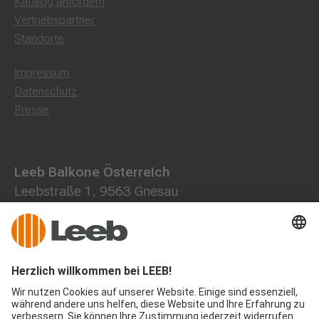
Katalog anfordern
Vertriebspartner
Standorte
Impressum
Datenschutz
Presse
Leeb Balkone Österreich
Leebstraße 1, 9563 Gnesau
0800 202013
+43 4278 7000
office@leeb-balkone.com