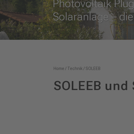
Photovoltaik Plu
Solaranlage – di
Home
/
Technik
/
SOLEEB
SOLEEB und 