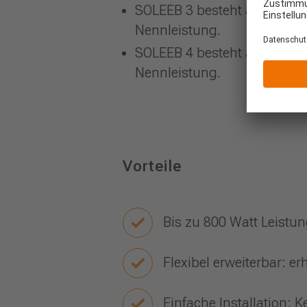
SOLEEB 3 besteht aus drei M
Nennleistung.
SOLEEB 4 besteht aus vier M
Nennleistung.
Vorteile
Bis zu 800 Watt Leistu
Flexibel erweiterbar: er
Einfache Installation: 