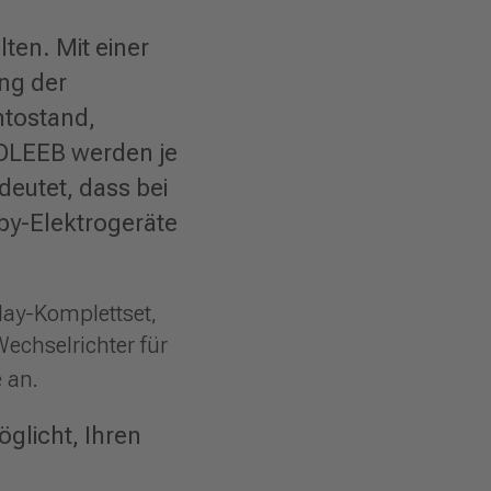
ten. Mit einer
ng der
ntostand,
SOLEEB werden je
eutet, dass bei
by-Elektrogeräte
lay-Komplettset,
echselrichter für
 an.
öglicht, Ihren