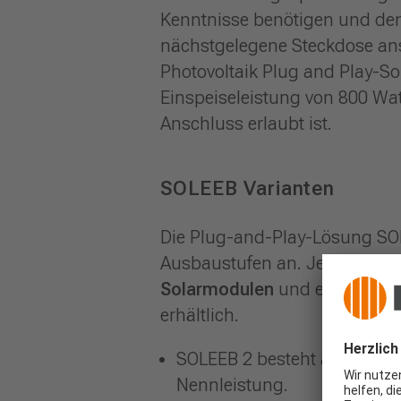
Kenntnisse benötigen und den
nächstgelegene Steckdose an
Photovoltaik Plug and Play-So
Einspeiseleistung von 800 Wat
Anschluss erlaubt ist.
SOLEEB Varianten
Die Plug-and-Play-Lösung SOL
Ausbaustufen an. Je nach Wu
Solarmodulen
und einer Leis
erhältlich.
SOLEEB 2 besteht aus zwei 
Nennleistung.