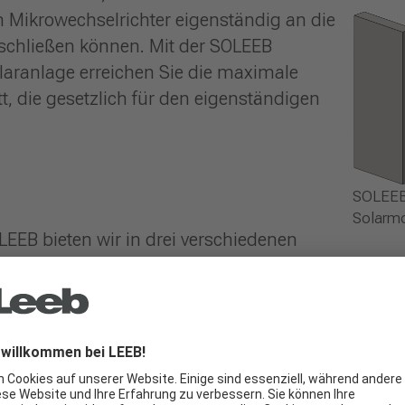
 Mikrowechselrichter eigenständig an die
schließen können. Mit der SOLEEB
laranlage erreichen Sie die maximale
t, die gesetzlich für den eigenständigen
SOLEEB
Solarmo
EEB bieten wir in drei verschiedenen
nsch ist das SOLEEB mit
mehreren
tung von
bis zu
800 Wattpeak (Wp)
Modulen und liefert bis zu 400 Wp an