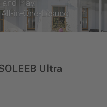
g and Play
e All-in-One-Lösung
SOLEEB Ultra