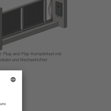
: Plug-and-Play-Komplettset mit
dulen und Wechselrichter