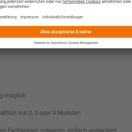
odulen und liefert bis zu 600 Wp an
odulen und liefert bis zu 800 Wp an
ng möglich
hältlich mit 2, 3 oder 4 Modulen
Kein Fachwissen notwenig, einfach anstecken!