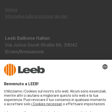
Imprea
Informativa sulla protezione dei dati
Leeb Balkone Italien
Via Julius-Durst-Straße 66, 39042
Brixen/Bressanone
+39 472 785508
+39 371 1472844
office@leeb-balkone.com