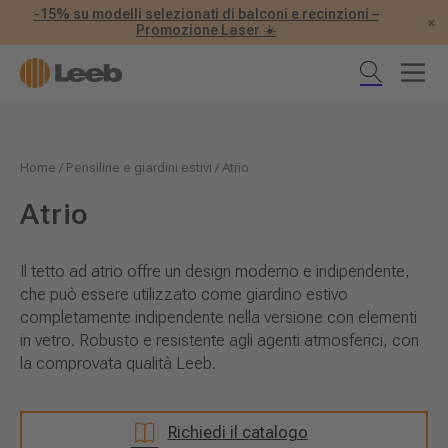
-15% su modelli selezionati di balconi e recinzioni –
×
Promozione Laser ☀️
Home
/
Pensiline e giardini estivi
/
Atrio
Atrio
Il tetto ad atrio offre un design moderno e indipendente,
che può essere utilizzato come giardino estivo
completamente indipendente nella versione con elementi
in vetro. Robusto e resistente agli agenti atmosferici, con
la comprovata qualità Leeb.
Richiedi il catalogo