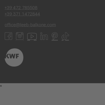
+39 472 785508
+39 371 1472844
office@leeb-balkone.com
×