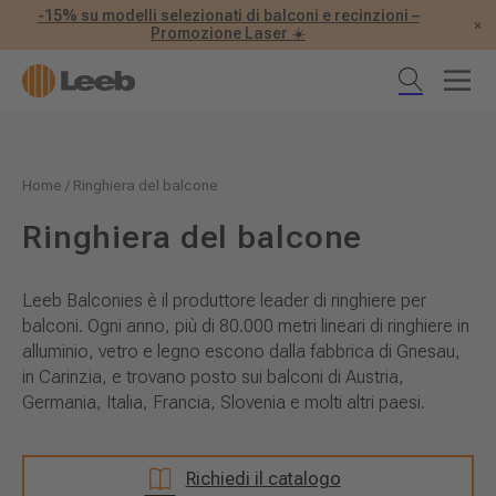
-15% su modelli selezionati di balconi e recinzioni –
×
Promozione Laser ☀️
Home
/
Ringhiera del balcone
Ringhiera del balcone
Leeb Balconies è il produttore leader di ringhiere per
balconi. Ogni anno, più di 80.000 metri lineari di ringhiere in
alluminio, vetro e legno escono dalla fabbrica di Gnesau,
in Carinzia, e trovano posto sui balconi di Austria,
Germania, Italia, Francia, Slovenia e molti altri paesi.
Richiedi il catalogo