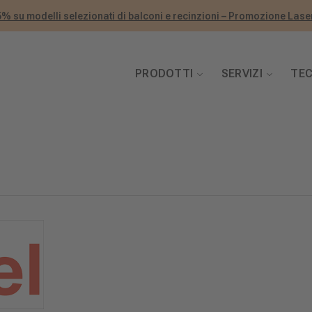
5% su modelli selezionati di balconi e recinzioni – Promozione Laser
PRODOTTI
SERVIZI
TE