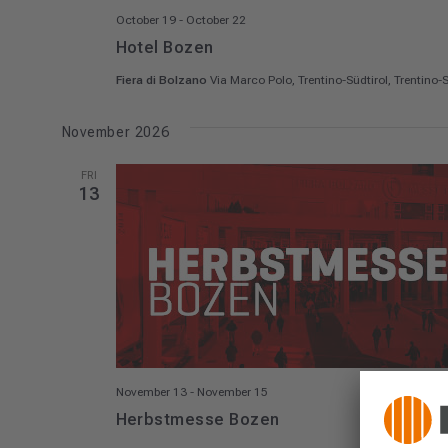
October 19
-
October 22
Hotel Bozen
Fiera di Bolzano
Via Marco Polo, Trentino-Südtirol, Trentino-Sü
November 2026
FRI
13
November 13
-
November 15
Herbstmesse Bozen