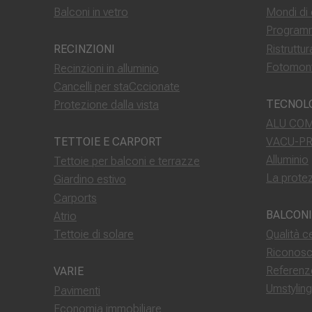
Balconi in vetro
Mondi di 
Programm
Ristruttu
RECINZIONI
Fotomon
Recinzioni in alluminio
Cancelli per staCccionate
TECNOL
Protezione dalla vista
ALU COM
VACU-P
TETTOIE E CARPORT
Alluminio
Tettoie per balconi e terrazze
La protez
Giardino estivo
Carports
BALCONI
Atrio
Tettoie di solare
Qualità ce
Riconosc
Referenz
VARIE
Umstylin
Pavimenti
Economia immobiliare