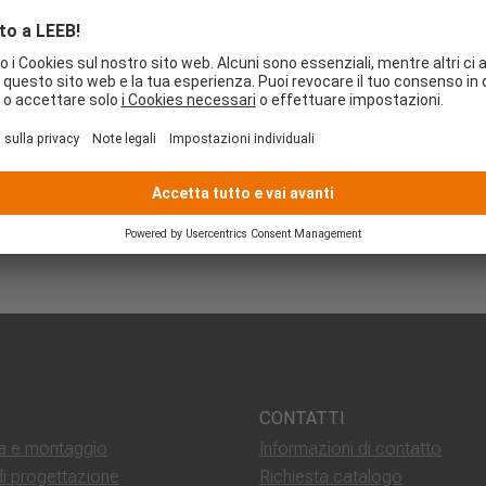
Oggi
Iscriviti al calendario
CONTATTI
 e montaggio
Informazioni di contatto
di progettazione
Richiesta catalogo