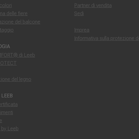
colori
Partner di vendita
a delle fiere
Sedi
razione del balcone
taggio
Imprea
Informativa sulla protezione de
OGIA
FORT® di Leeb
ROTECT
ione del legno
 LEEB
rtificata
imenti
e
g by Leeb