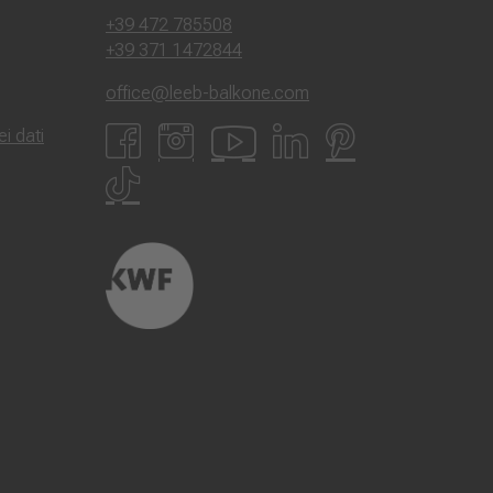
+39 472 785508
+39 371 1472844
office@leeb-balkone.com
i dati