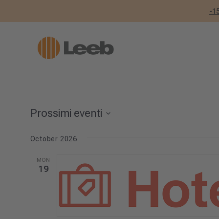
-1
Prossimi eventi
Seleziona
October 2026
la
data.
MON
19