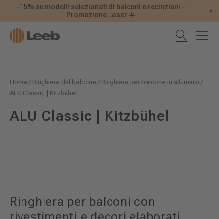
-15% su modelli selezionati di balconi e recinzioni –
×
Promozione Laser ☀️
Home
/
Ringhiera del balcone
/
Ringhiera per balcone in alluminio
/
ALU Classic | Kitzbühel
ALU Classic | Kitzbühel
Ringhiera per balconi con
rivestimenti e decori elaborati