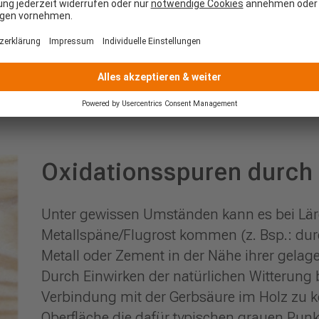
Lärchenholz ist hier anfälliger, da es aufgru
wesentlich stärkeren Dimensionsänderungen 
Holzauswahl und lange Lagerung des Holzes
verhindern.
Oxidationsspuren durch
Unter gewissen Umständen kann es bei Lä
Metallspäne/Flugrost kommen (z. Bsp.: dur
Metall oder Zement in der Nähe ihrer gelage
Durch Einwirken der natürlichen Witterung
Verbindung mit der Gerbsäure im Holz zu k
Oberfläche die dafür typischen grauen Punkt