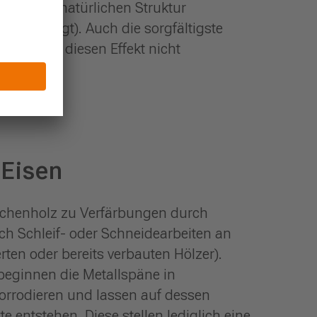
nd seiner natürlichen Struktur
unterliegt). Auch die sorgfältigste
 können diesen Effekt nicht
 Eisen
rchenholz zu Verfärbungen durch
ch Schleif- oder Schneidearbeiten an
rten oder bereits verbauten Hölzer).
 beginnen die Metallspäne in
orrodieren und lassen auf dessen
e entstehen. Diese stellen lediglich eine