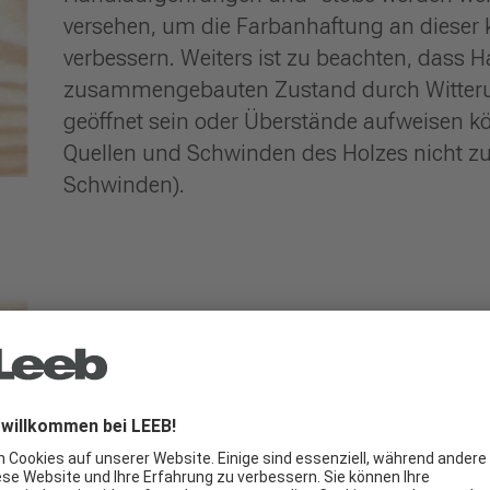
versehen, um die Farbanhaftung an dieser kr
verbessern. Weiters ist zu beachten, dass
zusammengebauten Zustand durch Witterung
geöffnet sein oder Überstände aufweisen kön
Quellen und Schwinden des Holzes nicht zu
Schwinden).
Trockenrisse, Verwerfu
Als Folge der nicht gleichmäßigen Struktur 
Dimensionsänderungen bei Austrocknungen 
Die Folge ist ein Auftreten von Trocknungsr