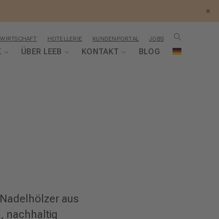
×
WIRTSCHAFT
HOTELLERIE
KUNDENPORTAL
JOBS
K
ÜBER LEEB
KONTAKT
BLOG
 Nadelhölzer aus
n, nachhaltig