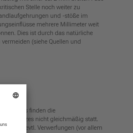
itischen Stelle noch weiter zu
 Handlaufgehrungen und -stöße im
seinflüsse mehrere Millimeter weit
nen. Dies ist durch das natürliche
 vermeiden (siehe Quellen und
ngen
des Holzes finden die
des Holzes nicht gleichmäßig statt.
issen und evtl. Verwerfungen (vor allem