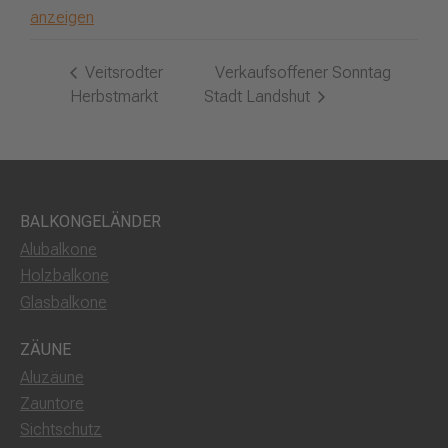
anzeigen
Veitsrodter
Verkaufsoffener Sonntag
Herbstmarkt
Stadt Landshut
BALKONGELÄNDER
Alubalkone
Holzbalkone
Glasbalkone
ZÄUNE
Aluzäune
Zauntore
Sichtschutz