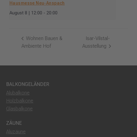
Hausmesse Neu-Anspach
August 8 | 12:00
-
20:00
Wohnen Bauen &
Isar-Vilstal-
Ambiente Hof
Ausstellung
BALKONGELÄNDER
Alubalkone
Holzbalkone
Glasbalkone
ZÄUNE
Aluzäune