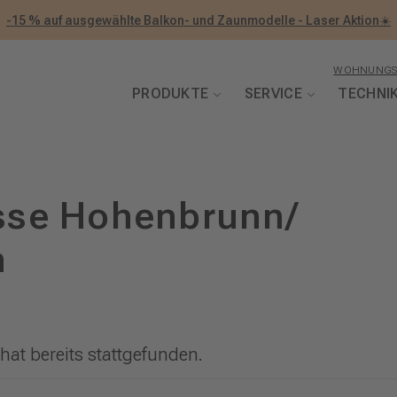
-15 % auf ausgewählte Balkon- und Zaunmodelle - Laser Aktion☀️
WOHNUNGS
PRODUKTE
SERVICE
TECHNI
se Hohenbrunn/
n
hat bereits stattgefunden.