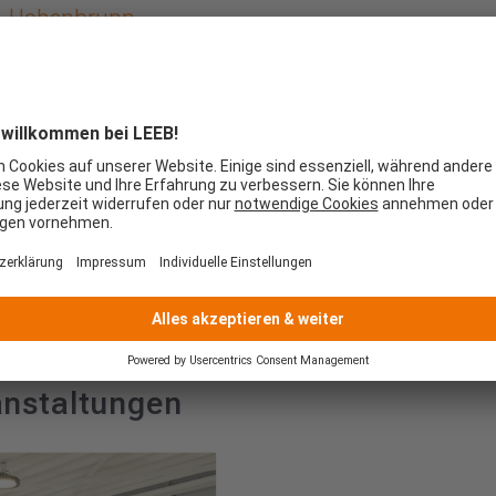
Hohenbrunn
Dorfstraße 10
Hohenbrunn
,
Bayern
85662
Deutschland
Google Karte
anzeigen
Telefon
+4915115130281
anstaltungen