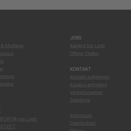
JOBS
g & Montage
Karriere bei Leeb
service
Offene Stellen
en
an
KONTAKT
nierung
Kontakt aufnehmen
gurator
Katalog anfordern
Vertriebspartner
Standorte
K
Impressum
FORT® von Leeb
Datenschutz
ROTECT
Presse