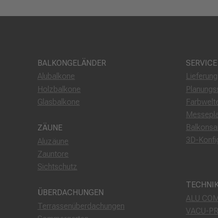
BALKONGELÄNDER
SERVICE
Alubalkone
Lieferun
Holzbalkone
Planungs
Glasbalkone
Farbwelt
Messepl
Balkonsa
ZÄUNE
3D-Konfi
Aluzäune
Zauntore
Sichtschutz
TECHNI
ÜBERDACHUNGEN
ALU COM
Terrassenüberdachungen
VACU-P