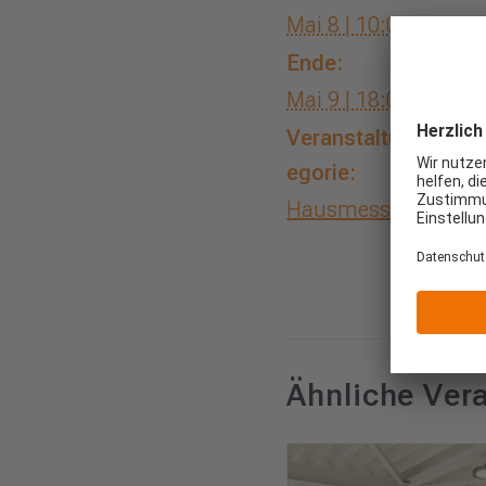
Mai 8 | 10:00
Ende:
Mai 9 | 18:00
Veranstaltungskat
egorie:
Hausmessen
Ähnliche Ver