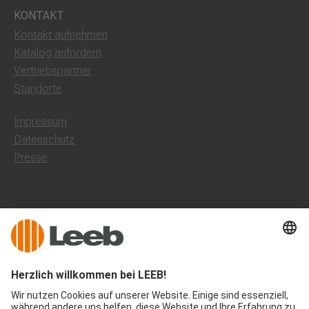
KONTAKT
Kontakt aufnehmen
Katalog anfordern
Vertriebspartner
Standorte
Impressum
Datenschutz
Presse
Leeb Balkone Deutschland
Dorfstraße 10, 85662 Hohenbrunn
0800 1801003
office@leeb-balkone.com