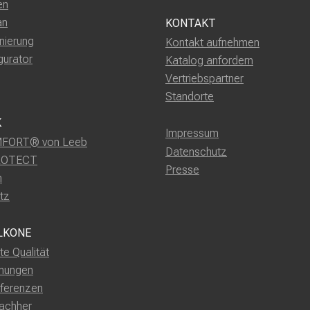
en
an
KONTAKT
nierung
Kontakt aufnehmen
gurator
Katalog anfordern
Vertriebspartner
Standorte
K
Impressum
FORT® von Leeb
Datenschutz
ROTECT
Presse
m
tz
LKONE
rte Qualität
nungen
ferenzen
achher