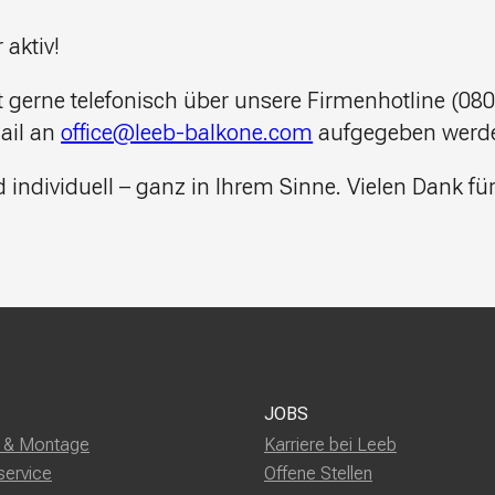
aktiv!
t gerne telefonisch über unsere Firmenhotline (0
ail an
office@leeb-balkone.com
aufgegeben werd
 individuell – ganz in Ihrem Sinne. Vielen Dank für
JOBS
g & Montage
Karriere bei Leeb
service
Offene Stellen