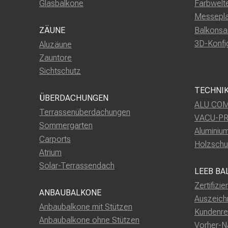
Glasbalkone
Farbwelt
Messepl
Balkonsa
ZÄUNE
3D-Konfi
Aluzäune
Zauntore
Sichtschutz
TECHNI
ÜBERDACHUNGEN
ALU COM
Terrassenüberdachungen
VACU-P
Sommergarten
Aluminiu
Carports
Holzschu
Atrium
Solar-Terrassendach
LEEB BA
Zertifizie
ANBAUBALKONE
Auszeich
Anbaubalkone mit Stützen
Kundenre
Anbaubalkone ohne Stützen
Vorher-N