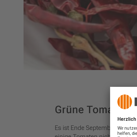
Grüne Tomaten n
Es ist Ende September und di
einige Tomaten nicht mehr ri