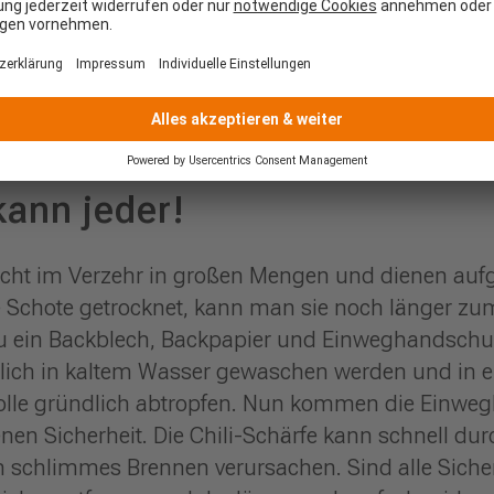
che Methode. Die noch nicht ausgereiften Tomaten 
 legen. Mit Zeitungspapier zugedeckt und in eine
 nach. Wichtig ist, dass die grünen Stängel an d
ne Einrisspforten für Keime. Nach 2-3 Wochen sind
kann jeder!
nicht im Verzehr in großen Mengen und dienen aufg
e Schote getrocknet, kann man sie noch länger z
u ein Backblech, Backpapier und Einweghandsch
ündlich in kaltem Wasser gewaschen werden und in
rolle gründlich abtropfen. Nun kommen die Einwe
genen Sicherheit. Die Chili-Schärfe kann schnell dur
 schlimmes Brennen verursachen. Sind alle Sich