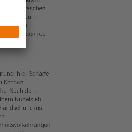
abernten, waschen
m dunklen Raum
en Früchten
 die Tomaten rot.
rund ihrer Schärfe
um Kochen
uhe. Nach dem
 einem Nudelsieb
ghandschuhe ins
ch
erheitsvorkehrungen