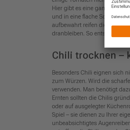
Hier gibt es eine ganz einfa
und in eine flache Schachtel
aufbewahrt reifen die Tomaten
dranbleiben. So entstehen kei
Chili trocknen – 
Besonders Chili eignen sich 
zum Würzen. Wird die scharf
verwenden. Man benötigt daz
Ernten sollten die Chilis gr
oder auf ausgelegter Küchen
Spiel – sie dienen zu Ihrer ei
unbeabsichtigtes Augenreiben