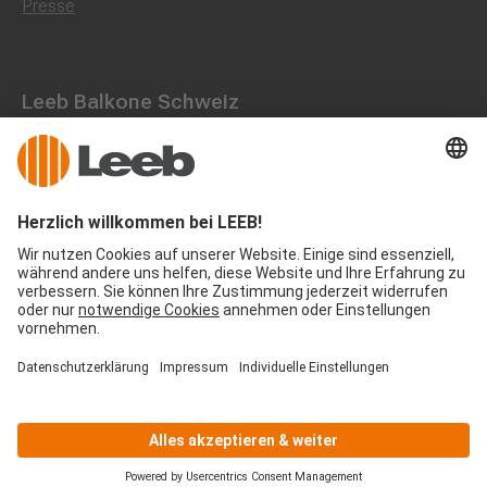
Presse
Leeb Balkone Schweiz
Landstraße 71, 8750 Glarus
055 536 16 53
office@leeb-balkone.com