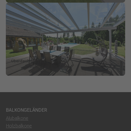
Überdachung
| Zürich, Schweiz
BALKONGELÄNDER
Alubalkone
Holzbalkone