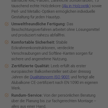
sämtliche RAL-Farben, zahlreiche Sonderfarben, 13
täuschend echte Holzdekore (
Alu in Holzoptik
) sowie
Perl- und Metallic-Optiken ermöglichen individuelle
Gestaltung für jeden Haustyp.
Umweltfreundliche Fertigung:
Das
Beschichtungsverfahren arbeitet ohne Lösungsmittel
und produziert nahezu abfallfrei.
Komfortable Sicherheit:
Stabile
Eckrahmenkonstruktionen, verdeckte
Verschraubungen und Softline-Kanten sorgen für
sichere und angenehme Nutzung.
Zertifizierte Qualität:
Leeb erfüllt als erster
europäischer Balkonhersteller seit über dreissig
Jahren die
Qualitätsnorm ISO 9001
und fertigt alle
Alubalkone CE-zertifiziert nach EN 1090 im eigenen
Werk.
Rundum-Service:
Von der persönlichen Beratung
über die Planung bis zur fachgerechten Montage –
alles aus einer Hand.