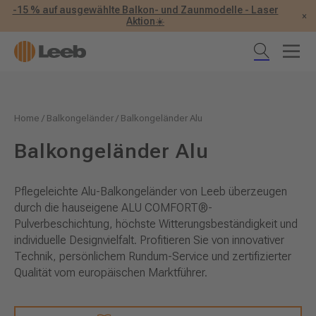
-15 % auf ausgewählte Balkon- und Zaunmodelle - Laser
×
Aktion☀️
Home
/
Balkongeländer
/
Balkongeländer Alu
Balkongeländer Alu
Pflegeleichte Alu-Balkongeländer von Leeb überzeugen
durch die hauseigene ALU COMFORT®-
Pulverbeschichtung, höchste Witterungsbeständigkeit und
individuelle Designvielfalt. Profitieren Sie von innovativer
Technik, persönlichem Rundum-Service und zertifizierter
Qualität vom europäischen Marktführer.