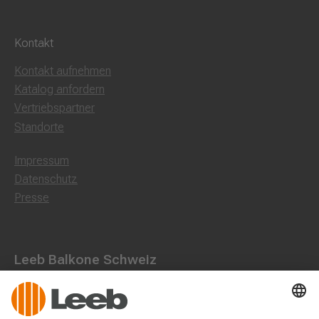
Kontakt
Kontakt aufnehmen
Katalog anfordern
Vertriebspartner
Standorte
Impressum
Datenschutz
Presse
Leeb Balkone Schweiz
Landstraße 71, 8750 Glarus
055 536 16 53