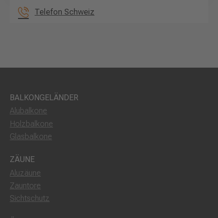
Telefon Schweiz
BALKONGELÄNDER
Alubalkone
Holzbalkone
Glasbalkone
ZÄUNE
Aluzäune
Zauntore
Sichtschutz