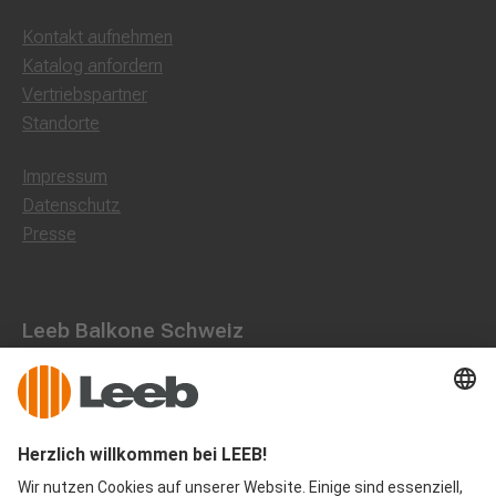
Kontakt aufnehmen
Katalog anfordern
Vertriebspartner
Standorte
Impressum
Datenschutz
Presse
Leeb Balkone Schweiz
Landstraße 71, 8750 Glarus
055 536 16 53
office@leeb-balkone.com