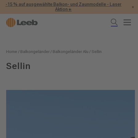
-15 % auf ausgewählte Balkon- und Zaunmodelle - Laser
×
Aktion☀️
Home
/
Balkongeländer
/
Balkongeländer Alu
/
Sellin
Sellin