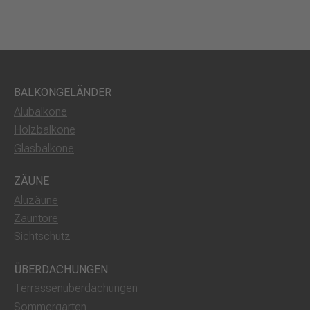
BALKONGELÄNDER
Alubalkone
Holzbalkone
Glasbalkone
ZÄUNE
Aluzäune
Zauntore
Sichtschutz
ÜBERDACHUNGEN
Terrassenüberdachungen
Sommergarten