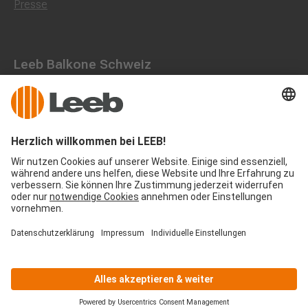
Presse
Leeb Balkone Schweiz
Landstraße 71, 8750 Glarus
055 536 16 53
office@leeb-balkone.com