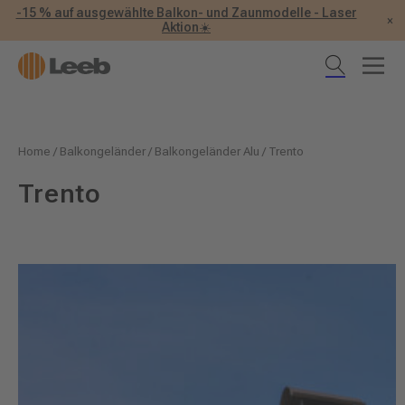
-15 % auf ausgewählte Balkon- und Zaunmodelle - Laser
×
Aktion☀️
Home
/
Balkongeländer
/
Balkongeländer Alu
/
Trento
Trento