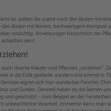
rnt ist, sollten Sie zuerst noch den Boden mit ein
e den Boden mit feinem, hochwertigem Kompost a
ieber vorsichtig. Anweisungen hinsichtlich der Pf
schädlich sein!
rziehen!
auch diverse Kräuter und Pflanzen „vorziehen“. D
ekt in die Erde gesteckt, sondern erst einmal in 
 Gemüse eignet sich hier wunderbar Fenchel, Chi
nis und Gurken. Generell haben es die Samen un
g und geschützt – zum Bespiel an der Fensterban
icht unbeachtliche Vorarbeit. Immerhin kann man
vier Wochen früher ernten! Auch Kräuter lassen s