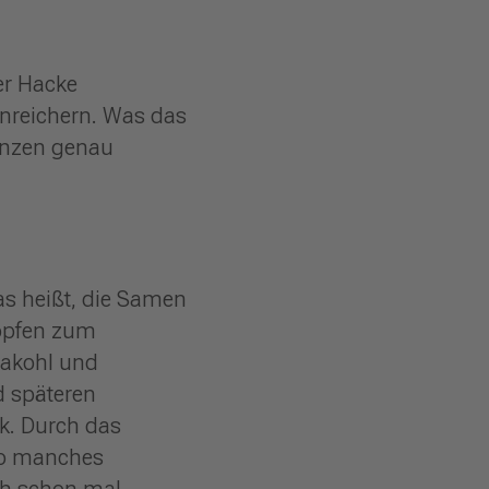
er Hacke
nreichern. Was das
lanzen genau
as heißt, die Samen
Töpfen zum
nakohl und
d späteren
k. Durch das
 so manches
ich schon mal