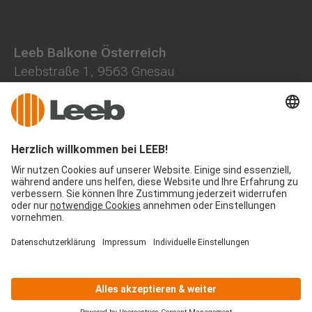
Leeb Balkone Österreich
Leebstraße 1, 9563 Gnesau
0800 202013
+43 4278 7000
office@leeb-balkone.com