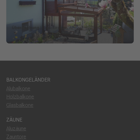
Überdachung
| Grieskirchen, AT
BALKONGELÄNDER
Alubalkone
Holzbalkone
Glasbalkone
ZÄUNE
Aluzäune
Zauntore