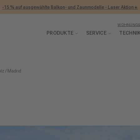
-15 % auf ausgewählte Balkon- und Zaunmodelle - Laser Aktion☀️
WOHNUNGS
PRODUKTE
SERVICE
TECHNI
olz
/
Madrid