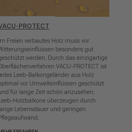
VACU-PROTECT
Im Freien verbautes Holz muss vor
Witterungseinflüssen besonders gut
geschützt werden. Durch das einzigartige
Oberflächenverfahren VACU-PROTECT ist
jedes Leeb-Balkongeländer aus Holz
optimal vor Umwelteinflüssen geschützt
und für lange Zeit schön anzusehen.
Leeb-Holzbalkone überzeugen durch
lange Lebensdauer und geringen
Pflegeaufwand.
MEHR ERFAHREN