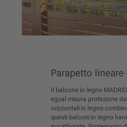
Parapetto lineare 
Il balcone in legno MADRID 
egual misura protezione dagl
orizzontali in legno combinat
questi balconi in legno ha
accattivante. Proteggono da