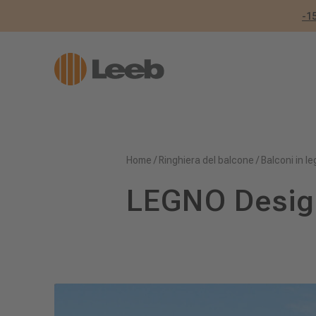
-1
Home
/
Ringhiera del balcone
/
Balconi in l
LEGNO Desig