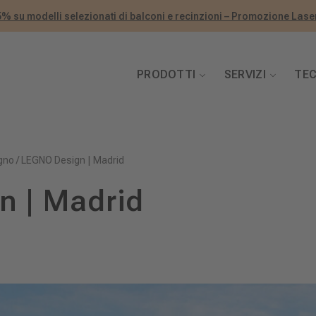
5% su modelli selezionati di balconi e recinzioni – Promozione Laser
PRODOTTI
SERVIZI
TE
egno
/
LEGNO Design | Madrid
n | Madrid