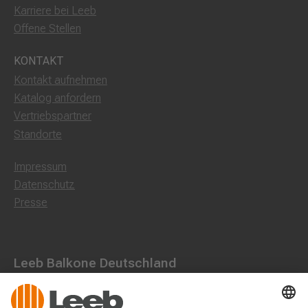
Karriere bei Leeb
Offene Stellen
KONTAKT
Kontakt aufnehmen
Katalog anfordern
Vertriebspartner
Standorte
Impressum
Datenschutz
Presse
Leeb Balkone Deutschland
Dorfstraße 10, 85662 Hohenbrunn