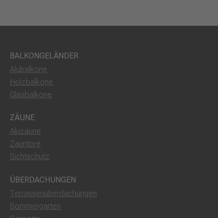
BALKONGELÄNDER
Alubalkone
Holzbalkone
Glasbalkone
ZÄUNE
Aluzäune
Zauntore
Sichtschutz
ÜBERDACHUNGEN
Terrassenüberdachungen
Sommergarten