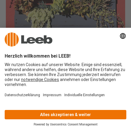
Palettengarten
18.05.2016
Upcycling für den Balkongarten: Aus einer alten Palette
lässt sich ein wunderschöner vertikaler Garten zaubern –
bei uns sehen Sie, wie es geht!
WEITERLESEN