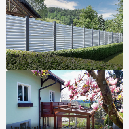
Zaun
| Feldkirchen, Österreich
Überdachung
| Grieskirchen, AT