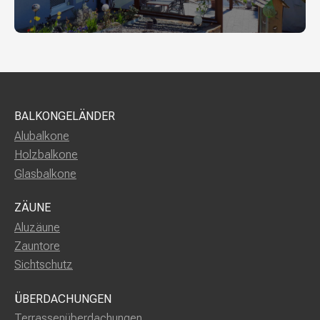
BALKONGELÄNDER
Alubalkone
Holzbalkone
Glasbalkone
ZÄUNE
Aluzäune
Zauntore
Sichtschutz
ÜBERDACHUNGEN
Terrassenüberdachungen