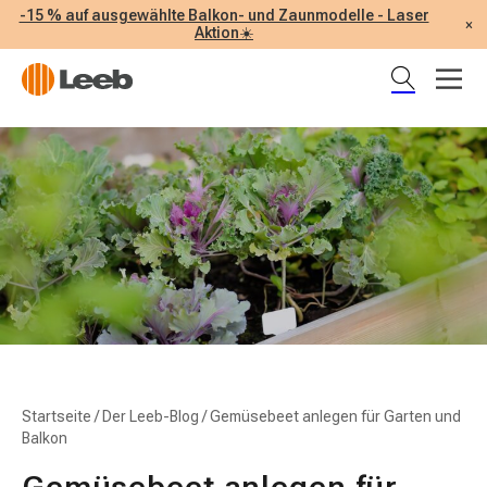
-15 % auf ausgewählte Balkon- und Zaunmodelle - Laser
×
Aktion☀️
Startseite
/
Der Leeb-Blog
/
Gemüsebeet anlegen für Garten und
Balkon