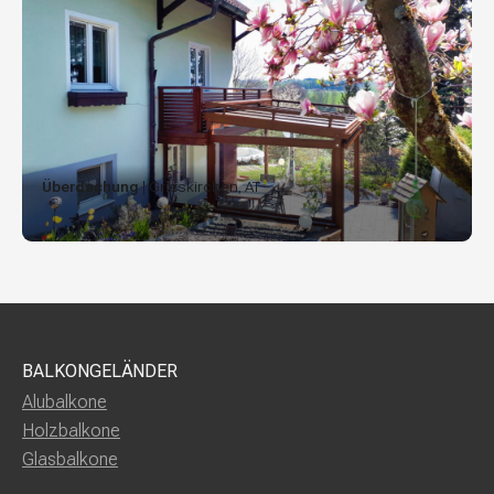
Überdachung
| Grieskirchen, AT
BALKONGELÄNDER
Alubalkone
Holzbalkone
Glasbalkone