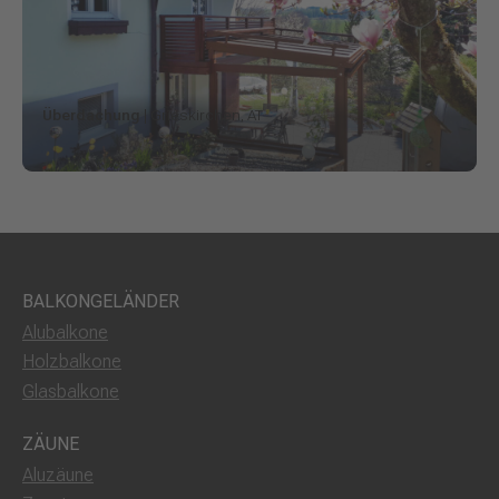
Überdachung
| Grieskirchen, AT
BALKONGELÄNDER
Alubalkone
Holzbalkone
Glasbalkone
ZÄUNE
Aluzäune