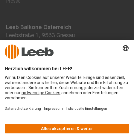
Presse
Leeb Balkone Österreich
Leebstraße 1, 9563 Gnesau
0800 202013
+43 4278 7000
office@leeb-balkone.com