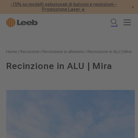
-15% su modelli selezionati di balconi e recinzioni –
×
Promozione Laser ☀️
Home
/
Recinzioni
/
Recinzione in alluminio
/
Recinzione in ALU | Mira
Recinzione in ALU | Mira