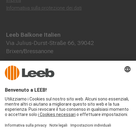
Imprea
Informativa sulla protezione dei dati
Leeb Balkone Italien
Via Julius-Durst-Straße 66, 39042
Brixen/Bressanone
+39 472 785508
+39 371 1472844
office@leeb-balkone.com