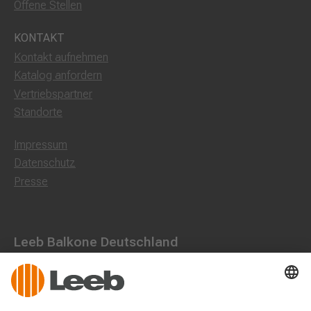
Offene Stellen
KONTAKT
Kontakt aufnehmen
Katalog anfordern
Vertriebspartner
Standorte
Impressum
Datenschutz
Presse
Leeb Balkone Deutschland
Dorfstraße 10, 85662 Hohenbrunn
0800 1801003