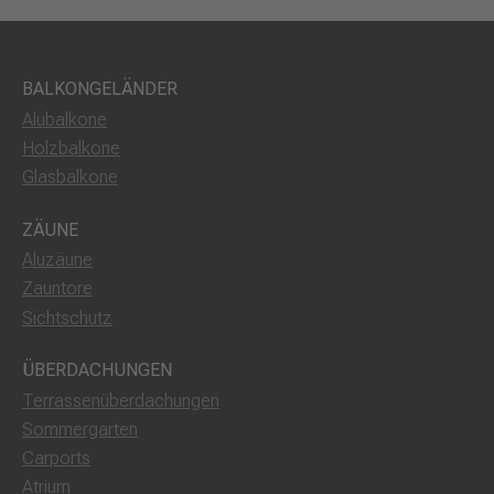
BALKONGELÄNDER
Alubalkone
Holzbalkone
Glasbalkone
ZÄUNE
Aluzäune
Zauntore
Sichtschutz
ÜBERDACHUNGEN
Terrassenüberdachungen
Sommergarten
Carports
Atrium