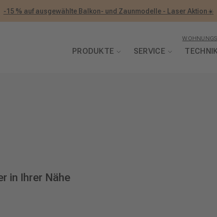
-15 % auf ausgewählte Balkon- und Zaunmodelle - Laser Aktion☀️
WOHNUNGS
PRODUKTE
SERVICE
TECHNI
r in Ihrer Nähe