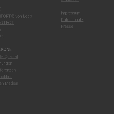
K
Impressum
FORT® von Leeb
Datenschutz
ROTECT
Presse
m
tz
LKONE
rte Qualität
nungen
ferenzen
achher
den Medien