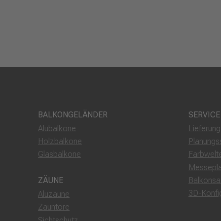
BALKONGELÄNDER
SERVICE
Alubalkone
Lieferun
Holzbalkone
Planungs
Glasbalkone
Farbwelt
Messepl
Balkonsa
ZÄUNE
3D-Konfi
Aluzäune
Zauntore
Sichtschutz