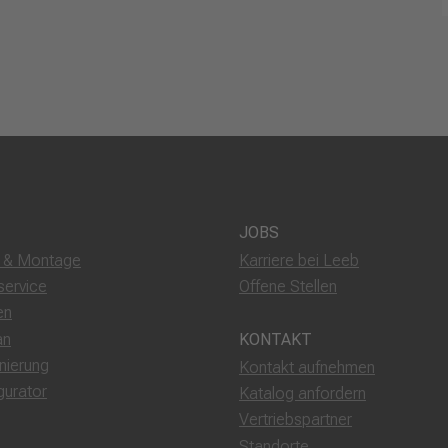
JOBS
g & Montage
Karriere bei Leeb
service
Offene Stellen
en
an
KONTAKT
nierung
Kontakt aufnehmen
gurator
Katalog anfordern
Vertriebspartner
Standorte