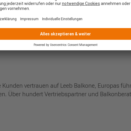
e Kunden vertrauen auf Leeb Balkone, Europas führ
. Über hundert Vertriebspartner und Balkonberate