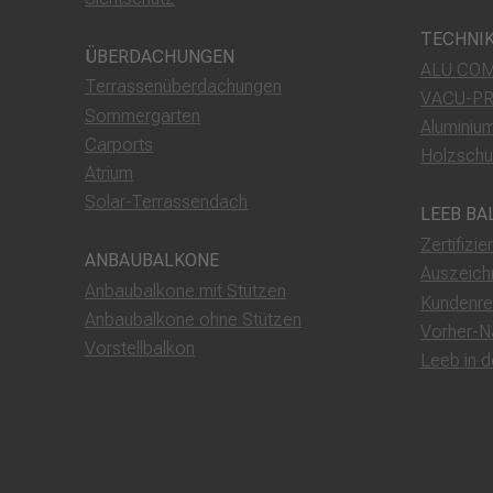
TECHNI
ÜBERDACHUNGEN
ALU COM
Terrassenüberdachungen
VACU-P
Sommergarten
Aluminiu
Carports
Holzschu
Atrium
Solar-Terrassendach
LEEB BA
Zertifizie
ANBAUBALKONE
Auszeich
Anbaubalkone mit Stützen
Kundenre
Anbaubalkone ohne Stützen
Vorher-N
Vorstellbalkon
Leeb in 