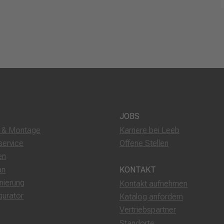
JOBS
g & Montage
Karriere bei Leeb
service
Offene Stellen
en
an
KONTAKT
nierung
Kontakt aufnehmen
gurator
Katalog anfordern
Vertriebspartner
Standorte