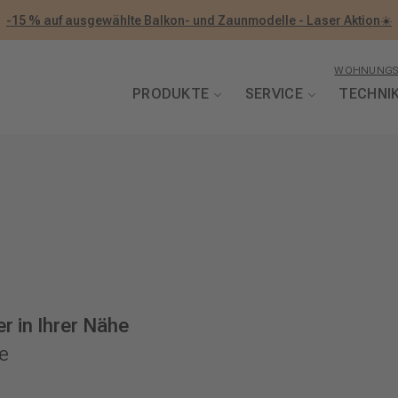
-15 % auf ausgewählte Balkon- und Zaunmodelle - Laser Aktion☀️
WOHNUNGS
PRODUKTE
SERVICE
TECHNI
r in Ihrer Nähe
e