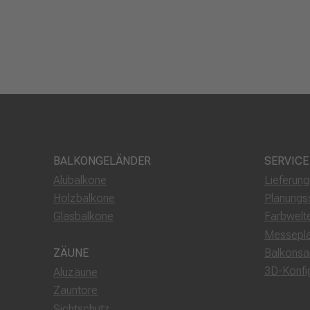
BALKONGELÄNDER
SERVICE
Alubalkone
Lieferun
Holzbalkone
Planungs
Glasbalkone
Farbwelt
Messepl
Balkonsa
ZÄUNE
3D-Konfi
Aluzäune
Zauntore
Sichtschutz