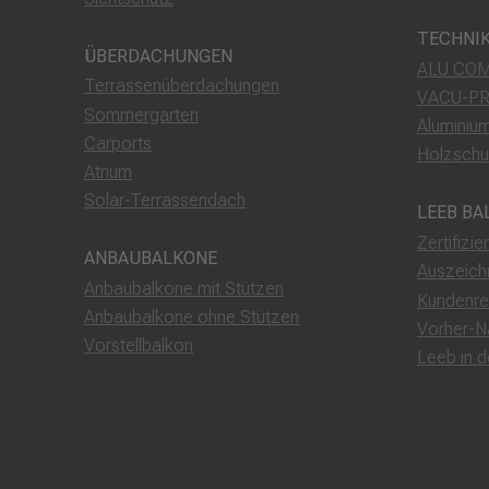
TECHNI
ÜBERDACHUNGEN
ALU COM
Terrassenüberdachungen
VACU-P
Sommergarten
Aluminiu
Carports
Holzschu
Atrium
Solar-Terrassendach
LEEB BA
Zertifizie
ANBAUBALKONE
Auszeich
Anbaubalkone mit Stützen
Kundenre
Anbaubalkone ohne Stützen
Vorher-N
Vorstellbalkon
Leeb in 