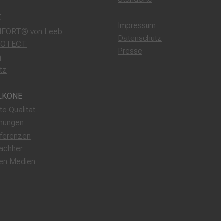
K
Impressum
FORT® von Leeb
Datenschutz
ROTECT
Presse
m
tz
LKONE
rte Qualität
nungen
ferenzen
achher
den Medien