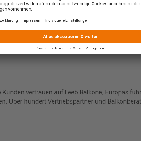
e Kunden vertrauen auf Leeb Balkone, Europas führ
. Über hundert Vertriebspartner und Balkonberate