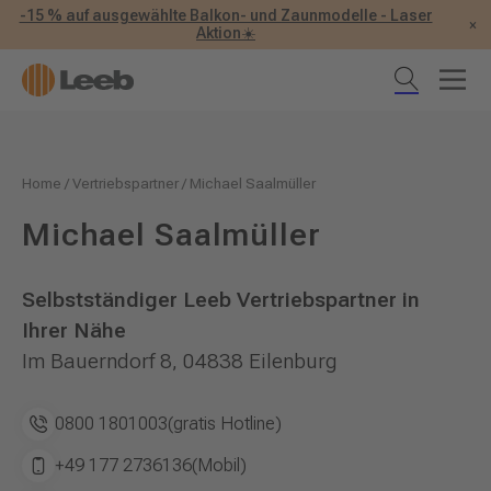
-15 % auf ausgewählte Balkon- und Zaunmodelle - Laser
×
Aktion☀️
Home
/
Vertriebspartner
/
Michael Saalmüller
Michael Saalmüller
Selbstständiger Leeb Vertriebspartner in
Ihrer Nähe
Im Bauerndorf 8, 04838 Eilenburg
0800 1801003
(gratis Hotline)
+49 177 2736136
(Mobil)