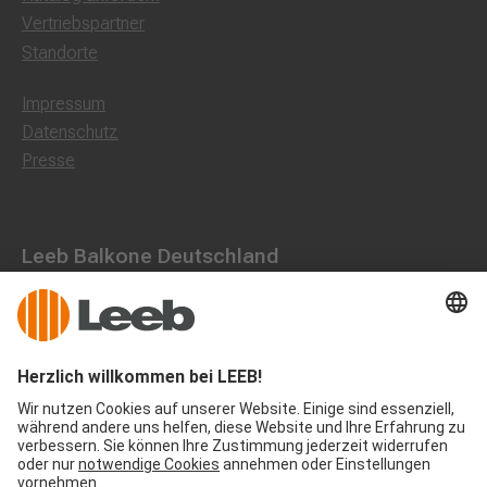
Vertriebspartner
Standorte
Impressum
Datenschutz
Presse
Leeb Balkone Deutschland
Dorfstraße 10, 85662 Hohenbrunn
0800 1801003
office@leeb-balkone.com