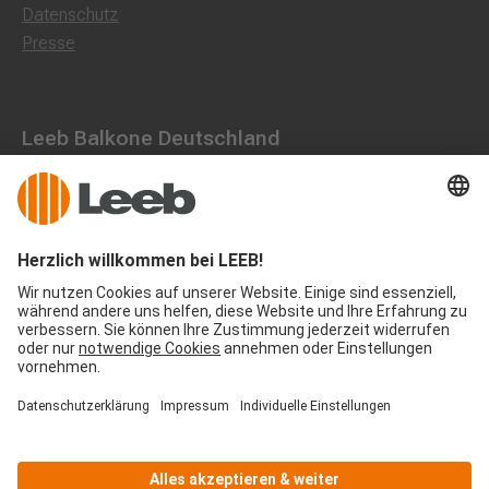
Datenschutz
Presse
Leeb Balkone Deutschland
Dorfstraße 10, 85662 Hohenbrunn
0800 1801003
office@leeb-balkone.com