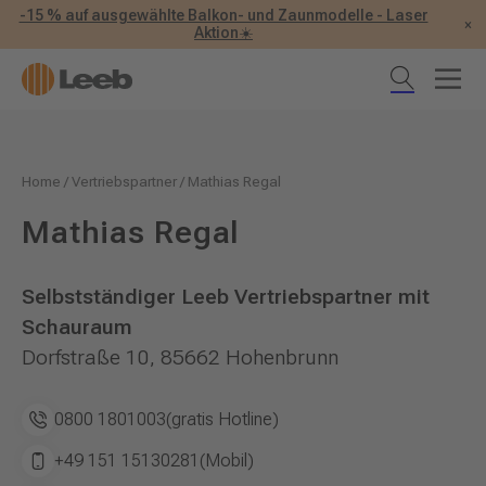
-15 % auf ausgewählte Balkon- und Zaunmodelle - Laser
×
Aktion☀️
Home
/
Vertriebspartner
/
Mathias Regal
Mathias Regal
Selbstständiger Leeb Vertriebspartner mit
Schauraum
Dorfstraße 10, 85662 Hohenbrunn
0800 1801003
(gratis Hotline)
+49 151 15130281
(Mobil)