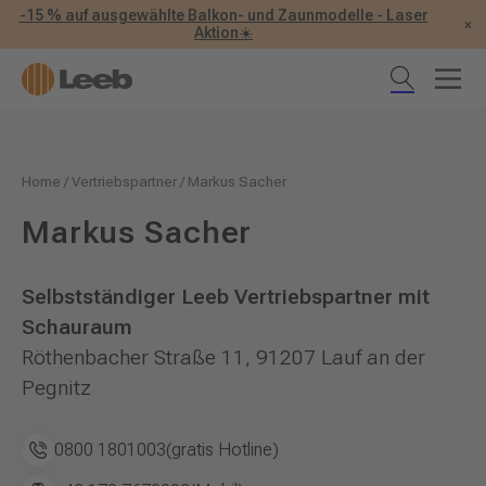
-15 % auf ausgewählte Balkon- und Zaunmodelle - Laser
×
Aktion☀️
Home
/
Vertriebspartner
/
Markus Sacher
Markus Sacher
Selbstständiger Leeb Vertriebspartner mit
Schauraum
Röthenbacher Straße 11, 91207 Lauf an der
Pegnitz
0800 1801003
(gratis Hotline)